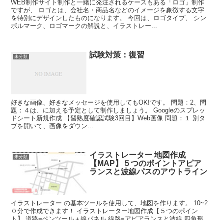
WEB制作サイト制作と一緒に発注されるケースもある「ロゴ」制作
ですが、 ロゴとは、会社名・商品名などのイメージを象徴する文字
を特別にデザインしたものになります。 今回は、ロゴタイプ、 シン
ボルマーク、ロゴマークの解説と、イラストレー...
試験対策：復習
未分類
好きな画像、好きなメッセージを使用してもOK!です。 問題：2、問
題：４は、に加える予定として制作しましょう。 Googleのスプレッ
ドシート新規作成 【習熟度確認試験3回目】Web画像 問題：１ 別タ
ブを開いて、画像をダウン...
イラストレーター 地図作成
未分類
【MAP】５つのポイントアピア
ランスと波線パスのアウトライン
イラストレーター の基本ツールを使用して、地図を作ります。 10~2
０分で作成できます！ イラストレーター地図作成【５つのポイン
ト】 道路=ペンツール＋線パネル 線路=アピアランスと波線 四角形