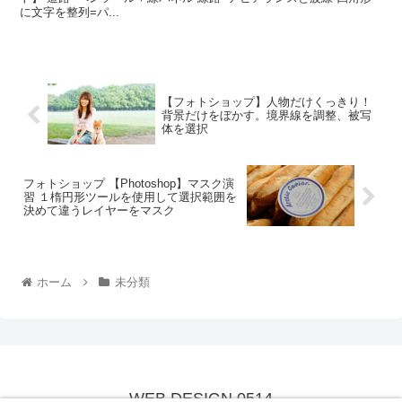
に文字を整列=パ...
【フォトショップ】人物だけくっきり！
背景だけをぼかす。境界線を調整、被写
体を選択
フォトショップ 【Photoshop】マスク演
習 １楕円形ツールを使用して選択範囲を
決めて違うレイヤーをマスク
ホーム
未分類
WEB DESIGN 0514